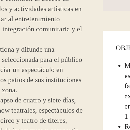
los y actividades artísticas en
tar al entretenimiento
la integración comunitaria y el
OBJ
stiona y difunde una
 seleccionada para el público
M
eciar un espectáculo en
e
s patios de sus instituciones
f
a zona.
ex
apso de cuatro y siete días,
e
how teatrales, espectáculos de
1
irco y teatro de títeres,
R