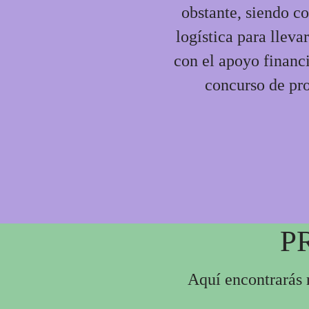
obstante, siendo co
logística para lleva
con el apoyo financ
concurso de pr
P
Aquí encontrarás 