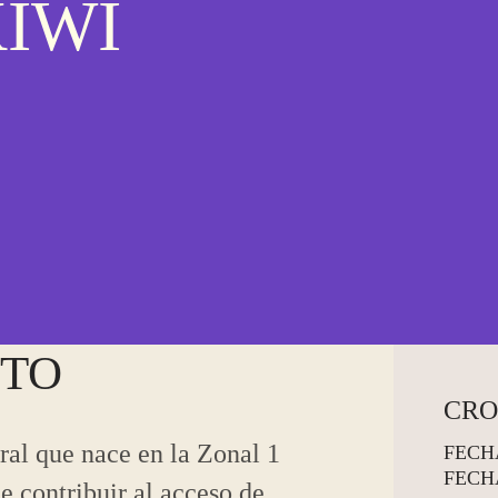
KIWI
CTO
CR
ral que nace en la Zonal 1
FECH
FECH
de contribuir al acceso de