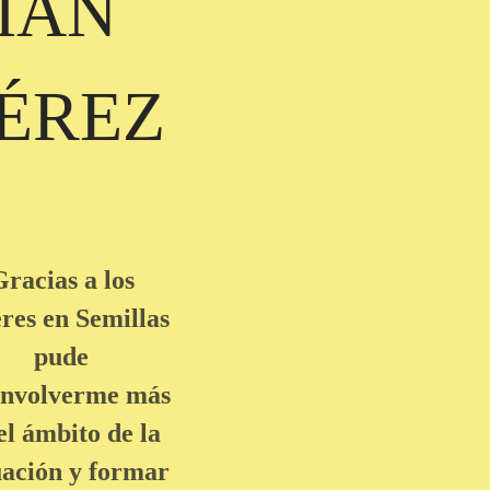
IAN
ÉREZ
racias a los
eres en Semillas
pude
envolverme más
el ámbito de la
uación y formar