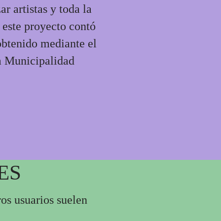
r artistas y toda la
9 este proyecto contó
obtenido mediante el
a Municipalidad
ES
os usuarios suelen