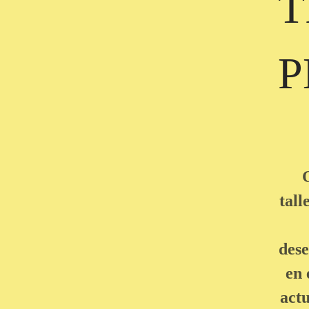
T
P
G
tall
des
en 
act